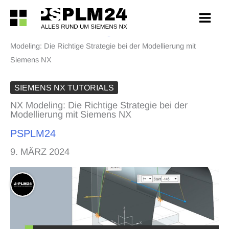
Zum
Inhalt
PSPLM24
>
Siemens NX Blog
>
Siemens NX Tutorials
>
NX
springen
Modeling: Die Richtige Strategie bei der Modellierung mit
Siemens NX
SIEMENS NX TUTORIALS
NX Modeling: Die Richtige Strategie bei der
Modellierung mit Siemens NX
PSPLM24
9. MÄRZ 2024