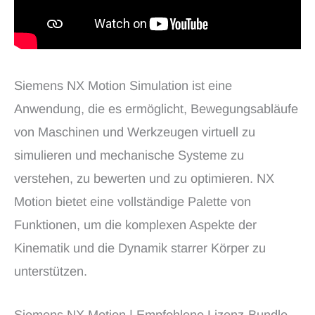
Siemens NX Motion Simulation ist eine
Anwendung, die es ermöglicht, Bewegungsabläufe
von Maschinen und Werkzeugen virtuell zu
simulieren und mechanische Systeme zu
verstehen, zu bewerten und zu optimieren. NX
Motion bietet eine vollständige Palette von
Funktionen, um die komplexen Aspekte der
Kinematik und die Dynamik starrer Körper zu
unterstützen.
Siemens NX Motion | Empfohlene Lizenz-Bundle