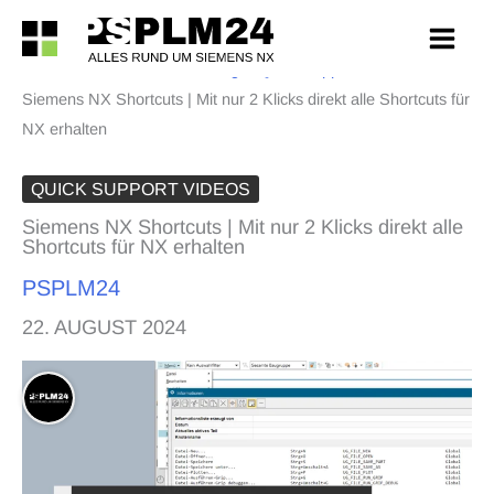
Zum
Inhalt
PSPLM24
>
Siemens NX Blog
>
Quick Support Videos
>
springen
Siemens NX Shortcuts | Mit nur 2 Klicks direkt alle Shortcuts für
NX erhalten
QUICK SUPPORT VIDEOS
Siemens NX Shortcuts | Mit nur 2 Klicks direkt alle
Shortcuts für NX erhalten
PSPLM24
22. AUGUST 2024