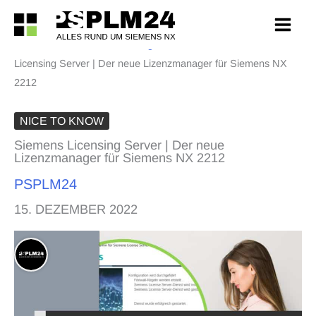
Zum
Inhalt
PSPLM24
>
Siemens NX Blog
>
Nice To Know
>
Siemens
springen
Licensing Server | Der neue Lizenzmanager für Siemens NX
2212
NICE TO KNOW
Siemens Licensing Server | Der neue
Lizenzmanager für Siemens NX 2212
PSPLM24
15. DEZEMBER 2022